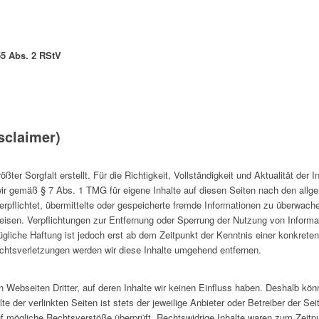
55 Abs. 2 RStV
sclaimer)
ößter Sorgfalt erstellt. Für die Richtigkeit, Vollständigkeit und Aktualität der
ir gemäß § 7 Abs. 1 TMG für eigene Inhalte auf diesen Seiten nach den allg
verpflichtet, übermittelte oder gespeicherte fremde Informationen zu überwa
inweisen. Verpflichtungen zur Entfernung oder Sperrung der Nutzung von Infor
ügliche Haftung ist jedoch erst ab dem Zeitpunkt der Kenntnis einer konkrete
tsverletzungen werden wir diese Inhalte umgehend entfernen.
 Webseiten Dritter, auf deren Inhalte wir keinen Einfluss haben. Deshalb kön
 der verlinkten Seiten ist stets der jeweilige Anbieter oder Betreiber der Seit
f mögliche Rechtsverstöße überprüft. Rechtswidrige Inhalte waren zum Zeitpu