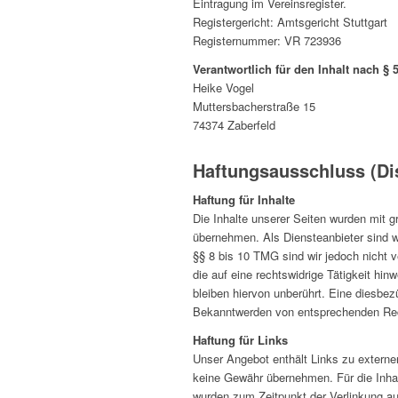
Eintragung im Vereinsregister.
Registergericht: Amtsgericht Stuttgart
Registernummer: VR 723936
Verantwortlich für den Inhalt nach § 
Heike Vogel
Muttersbacherstraße 15
74374 Zaberfeld
Haftungsausschluss (Di
Haftung für Inhalte
Die Inhalte unserer Seiten wurden mit gr
übernehmen. Als Diensteanbieter sind w
§§ 8 bis 10 TMG sind wir jedoch nicht 
die auf eine rechtswidrige Tätigkeit h
bleiben hiervon unberührt. Eine diesbez
Bekanntwerden von entsprechenden Rech
Haftung für Links
Unser Angebot enthält Links zu externen
keine Gewähr übernehmen. Für die Inhalte
wurden zum Zeitpunkt der Verlinkung au