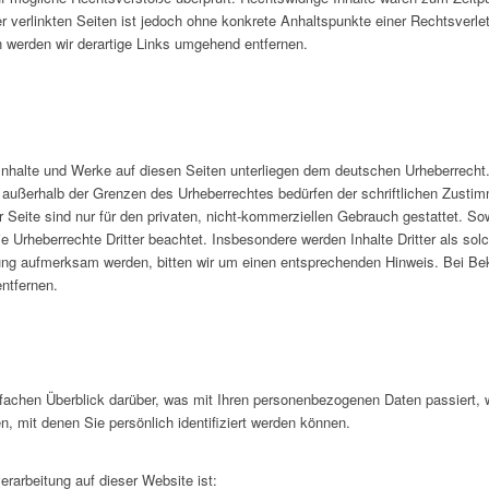
er verlinkten Seiten ist jedoch ohne konkrete Anhaltspunkte einer Rechtsverle
werden wir derartige Links umgehend entfernen.
n Inhalte und Werke auf diesen Seiten unterliegen dem deutschen Urheberrecht. 
g außerhalb der Grenzen des Urheberrechtes bedürfen der schriftlichen Zusti
Seite sind nur für den privaten, nicht-kommerziellen Gebrauch gestattet. Sowe
ie Urheberrechte Dritter beachtet. Insbesondere werden Inhalte Dritter als so
zung aufmerksam werden, bitten wir um einen entsprechenden Hinweis. Bei B
ntfernen.
nfachen Überblick darüber, was mit Ihren personenbezogenen Daten passiert,
, mit denen Sie persönlich identifiziert werden können.
verarbeitung auf dieser Website ist: